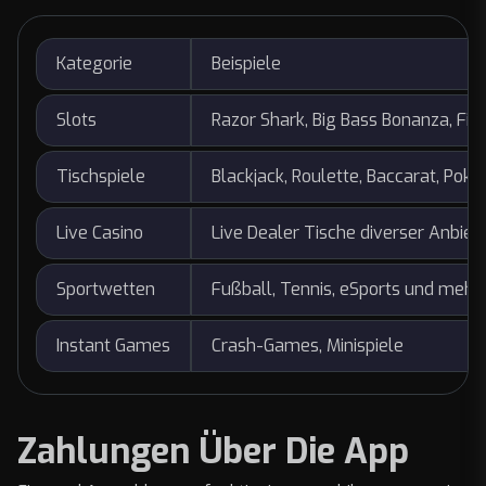
Kategorie
Beispiele
Slots
Razor Shark, Big Bass Bonanza, Fire
Tischspiele
Blackjack, Roulette, Baccarat, Poke
Live Casino
Live Dealer Tische diverser Anbiet
Sportwetten
Fußball, Tennis, eSports und mehr
Instant Games
Crash-Games, Minispiele
Zahlungen Über Die App